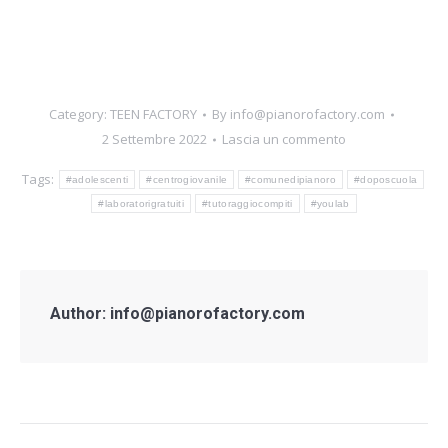
Category:
TEEN FACTORY
By
info@pianorofactory.com
2 Settembre 2022
Lascia un commento
Tags:
#adolescenti
#centrogiovanile
#comunedipianoro
#doposcuola
#laboratorigratuiti
#tutoraggiocompiti
#youlab
Author:
info@pianorofactory.com
Post